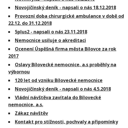
Novojičínský deník - napsali o nás 18.12.2018
Provozní doba chirurgické ambulance v době od
22.12. do 31.12.2018
5plus2 - napsali o nás 23.11.2018
Nemocnice usiluje o akreditaci
Ocenení Úspěšná firma města Bílovce za rok
2017
Oslavy Bílovecké nemocnice, a.s proběhly na
výbornou
120 let od vzniku Bílovecké nemocnice
Novojičínský deník - napsali o nás 4.5.2018
Vládní návštěva zavítala do Bílovecké
nemocnice, a.s.
Zákaz návštěv
Kontakt pro stížnosti, pochvaly a připomínky