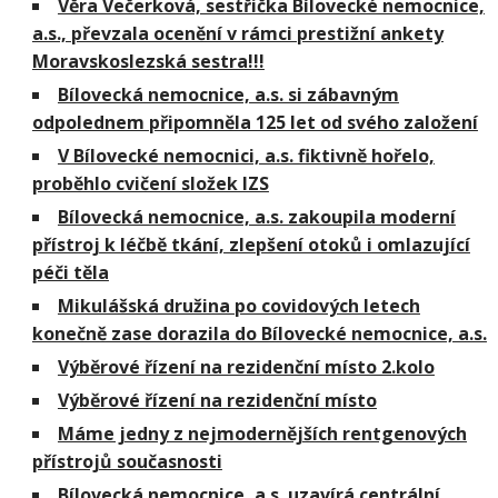
Věra Večerková, sestřička Bílovecké nemocnice,
a.s., převzala ocenění v rámci prestižní ankety
Moravskoslezská sestra!!!
Bílovecká nemocnice, a.s. si zábavným
odpolednem připomněla 125 let od svého založení
V Bílovecké nemocnici, a.s. fiktivně hořelo,
proběhlo cvičení složek IZS
Bílovecká nemocnice, a.s. zakoupila moderní
přístroj k léčbě tkání, zlepšení otoků i omlazující
péči těla
Mikulášská družina po covidových letech
konečně zase dorazila do Bílovecké nemocnice, a.s.
Výběrové řízení na rezidenční místo 2.kolo
Výběrové řízení na rezidenční místo
Máme jedny z nejmodernějších rentgenových
přístrojů současnosti
Bílovecká nemocnice, a.s. uzavírá centrální