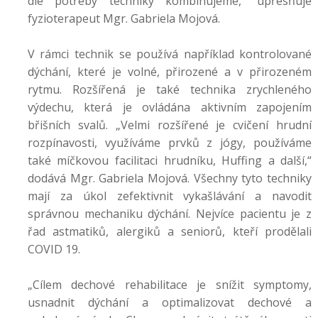
dle potřeby techniky kombinujeme," upřesňuje
fyzioterapeut Mgr. Gabriela Mojová.
V rámci technik se používá například kontrolované
dýchání, které je volné, přirozené a v přirozeném
rytmu. Rozšířená je také technika zrychleného
výdechu, která je ovládána aktivním zapojením
břišních svalů. „Velmi rozšířené je cvičení hrudní
rozpínavosti, využíváme prvků z jógy, používáme
také míčkovou facilitaci hrudníku, Huffing a další,“
dodává Mgr. Gabriela Mojová. Všechny tyto techniky
mají za úkol zefektivnit vykašlávání a navodit
správnou mechaniku dýchání. Nejvíce pacientu je z
řad astmatiků, alergiků a seniorů, kteří prodělali
COVID 19.
„Cílem dechové rehabilitace je snížit symptomy,
usnadnit dýchání a optimalizovat dechové a