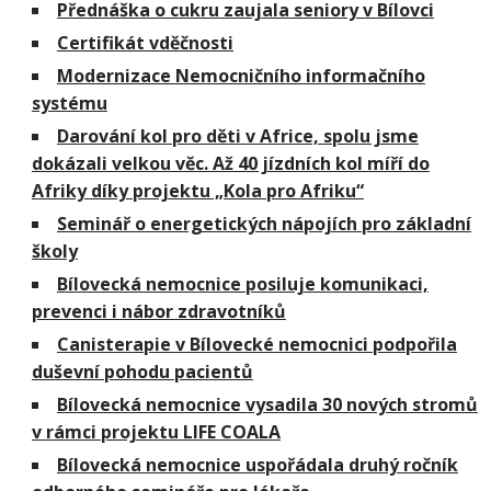
Přednáška o cukru zaujala seniory v Bílovci
Certifikát vděčnosti
Modernizace Nemocničního informačního
systému
Darování kol pro děti v Africe, spolu jsme
dokázali velkou věc. Až 40 jízdních kol míří do
Afriky díky projektu „Kola pro Afriku“
Seminář o energetických nápojích pro základní
školy
Bílovecká nemocnice posiluje komunikaci,
prevenci i nábor zdravotníků
Canisterapie v Bílovecké nemocnici podpořila
duševní pohodu pacientů
Bílovecká nemocnice vysadila 30 nových stromů
v rámci projektu LIFE COALA
Bílovecká nemocnice uspořádala druhý ročník