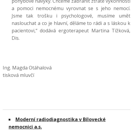
pohybové návyky. Chceme zabránit ztrátě výkonnosti
a pomoci nemocnému vyrovnat se s jeho nemocí.
Jsme tak trošku i psychologové, musíme umět
naslouchat a co je hlavní, děláme to rádi a s láskou k
pacientovi,“ dodává ergoterapeut Martina Tížková,
Dis.
Ing. Magda Otáhalová
tisková mluvčí
Moderní radiodiagnostika v Bílovecké
nemocnici a.s.