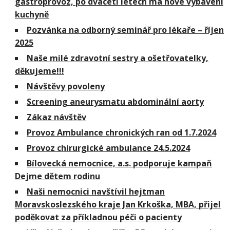
gastroprovoz, po dvaceti letech má nové vybavení
kuchyně
Pozvánka na odborný seminář pro lékaře – říjen
2025
Naše milé zdravotní sestry a ošetřovatelky,
děkujeme!!!
Návštěvy povoleny
Screening aneurysmatu abdominální aorty
Zákaz návštěv
Provoz Ambulance chronických ran od 1.7.2024
Provoz chirurgické ambulance 24.5.2024
Bílovecká nemocnice, a.s. podporuje kampaň
Dejme dětem rodinu
Naši nemocnici navštívil hejtman
Moravskoslezského kraje Jan Krkoška, MBA, přijel
poděkovat za příkladnou péči o pacienty