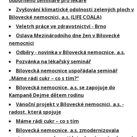
odborného semináře pro lékaře
Zvyšování klimatické odolnosti zelených ploch v
Bílovecké nemocnici, a.s. (LIFE COALA)
Veletrh práce ve zdravotnictví - Brno
Oslava Mezinárodního dne žen v Bílovecké
nemocnici
Odběry - novinka v Bílovecká nemocnice, a.s.
Pozvánka na lékařský seminář
Bílovecká nemocnice uspořádala seminář
„Máme rádi cukr – co s tím?“
Bílovecká nemocnice, a.s. se zapojuje do
Kampaně Dejme dětem rodinu
Vánoční projekt v Bílovecké nemocnici, a.s. -
radost, která spojuje
Máme rádi cukr – co s tím
Bílovecká nemocnice, a.s. zmodernizovala