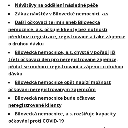
Návštěvy na oddělení následné péče
Zákaz návštěv v Bílovecké nemocnici, a.s.
Další očkovací termín aneb Bílovecká
nemocnice, a.s. očkuje klienty bez nutnosti
předchozí registrace, registrované a také zájemce
o druhou dávku
Bílovecká nemocnice, a.s. chystá v pořadí již
třetí očkovací den pro neregistrované zájemce,
přidat se mohou i registrovaní a zájemci o druhou
dávku
Bílovecká nemocnice opět nabízí možnost
očkování neregistrovaným zájemcům
Bílovecká nemocnice bude očkovat
neregistrované klienty
Bílovecká nemocnice, a.s. rozšiřuje kapacity
očkování proti COVID-19