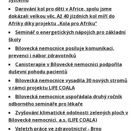
systému
Darování kol pro děti v Africe, spolu jsme
dokázali velkou věc. Až 40 jízdních kol míří do
Afriky díky projektu „Kola pro Afriku“
Seminář o energetických nápojích pro základní
školy
Bílovecká nemocnice posiluje komunikaci,
prevenci i nábor zdravotníků
Canisterapie v Bílovecké nemocnici podpořila
duševní pohodu pacientů
Bílovecká nemocnice vysadila 30 nových stromů
v rámci projektu LIFE COALA
Bílovecká nemocnice uspořádala druhý ročník
odborného semináře pro lékaře
Zvyšování klimatické odolnosti zelených ploch v
Bílovecké nemocnici, a.s. (LIFE COALA)
Veletrh práce ve zdravotnictví - Brno