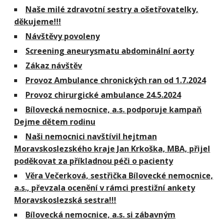
Naše milé zdravotní sestry a ošetřovatelky,
děkujeme!!!
Návštěvy povoleny
Screening aneurysmatu abdominální aorty
Zákaz návštěv
Provoz Ambulance chronických ran od 1.7.2024
Provoz chirurgické ambulance 24.5.2024
Bílovecká nemocnice, a.s. podporuje kampaň
Dejme dětem rodinu
Naši nemocnici navštívil hejtman
Moravskoslezského kraje Jan Krkoška, MBA, přijel
poděkovat za příkladnou péči o pacienty
Věra Večerková, sestřička Bílovecké nemocnice,
a.s., převzala ocenění v rámci prestižní ankety
Moravskoslezská sestra!!!
Bílovecká nemocnice, a.s. si zábavným