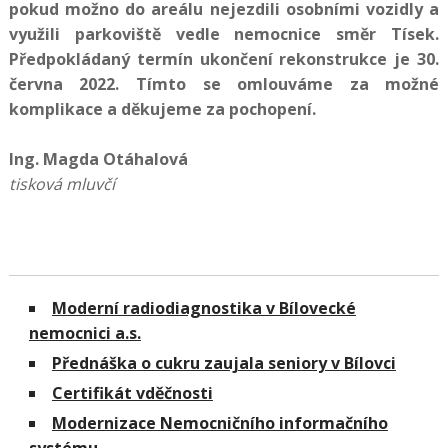
pokud možno do areálu nejezdili osobními vozidly a
využili parkoviště vedle nemocnice směr Tísek.
Předpokládaný termín ukončení rekonstrukce je 30.
června 2022. Tímto se omlouváme za možné
komplikace a děkujeme za pochopení.
Ing. Magda Otáhalová
tisková mluvčí
Moderní radiodiagnostika v Bílovecké
nemocnici a.s.
Přednáška o cukru zaujala seniory v Bílovci
Certifikát vděčnosti
Modernizace Nemocničního informačního