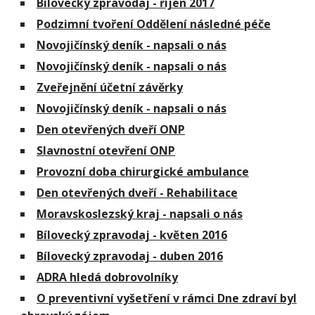
Bílovecký zpravodaj - říjen 2017
Podzimní tvoření Oddělení následné péče
Novojičínský deník - napsali o nás
Novojičínský deník - napsali o nás
Zveřejnění účetní závěrky
Novojičínský deník - napsali o nás
Den otevřených dveří ONP
Slavnostní otevření ONP
Provozní doba chirurgické ambulance
Den otevřených dveří - Rehabilitace
Moravskoslezský kraj - napsali o nás
Bílovecký zpravodaj - květen 2016
Bílovecký zpravodaj - duben 2016
ADRA hledá dobrovolníky
O preventivní vyšetření v rámci Dne zdraví byl