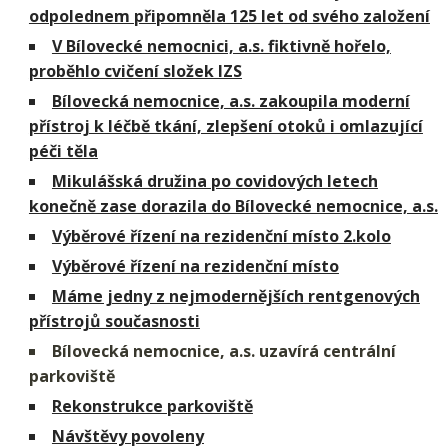
odpolednem připomněla 125 let od svého založení
V Bílovecké nemocnici, a.s. fiktivně hořelo,
proběhlo cvičení složek IZS
Bílovecká nemocnice, a.s. zakoupila moderní
přístroj k léčbě tkání, zlepšení otoků i omlazující
péči těla
Mikulášská družina po covidových letech
konečně zase dorazila do Bílovecké nemocnice, a.s.
Výběrové řízení na rezidenční místo 2.kolo
Výběrové řízení na rezidenční místo
Máme jedny z nejmodernějších rentgenových
přístrojů současnosti
Bílovecká nemocnice, a.s. uzavírá centrální
parkoviště
Rekonstrukce parkoviště
Návštěvy povoleny