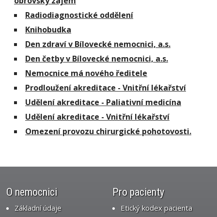
obrovský zájem
Radiodiagnostické oddělení
Knihobudka
Den zdraví v Bílovecké nemocnici, a.s.
Den četby v Bílovecké nemocnici, a.s.
Nemocnice má nového ředitele
Prodloužení akreditace - Vnitřní lékařství
Udělení akreditace - Paliativní medicína
Udělení akreditace - Vnitřní lékařství
Omezení provozu chirurgické pohotovosti.
O nemocnici
Pro pacienty
Základní údaje
Etický kodex pacienta