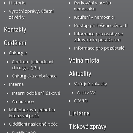
Historie
Parkování v areálu
nemocnice
Výroční zprávy, účetní
závěrky
Kouření v nemocnici
Postup při řešení stížností
Kontakty
Informace pro osoby se
zdravotním postižením
Oddělení
Informace pro pozůstalé
Chirurgie
Volná místa
Centrum jednodenní
chirurgie (JPL)
Aktuality
Chirurgická ambulance
Veřejné zakázky
Interna
Archív VZ
Interní oddělení lůžkové
COVID
Ambulance
Multioborová jednotka
Listárna
intenzivní péče
Oddělení následné péče
Tiskové zprávy
Sociální péče